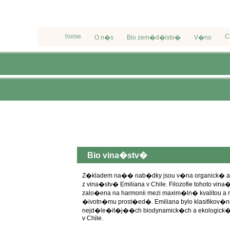
home
C
O n�s
Bio zem�d�lstv�
V�no
Bio vina�stv�
Z�kladem na�� nab�dky jsou v�na organick� a
z vina�stv� Emiliana v Chile. Filozofie tohoto vina
zalo�ena na harmonii mezi maxim�ln� kvalitou a 
�ivotn�mu prost�ed�. Emiliana bylo klasifikov�no
nejd�le�it�j��ch biodynamick�ch a ekologick
v Chile.