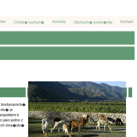
hile
Novinky
Kontakt
Chilsk� kuchyn�
Obchodn� podm�nky
 biodynamick�
�stv� je
respektem k
 jako jedno z
�ch vina�stv�