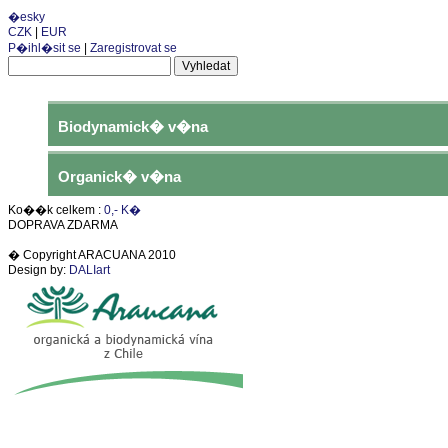
�esky
CZK
|
EUR
P�ihl�sit se
|
Zaregistrovat se
Biodynamick� v�na
Organick� v�na
Ko��k celkem :
0,- K�
DOPRAVA ZDARMA
� Copyright ARACUANA 2010
Design by:
DALIart